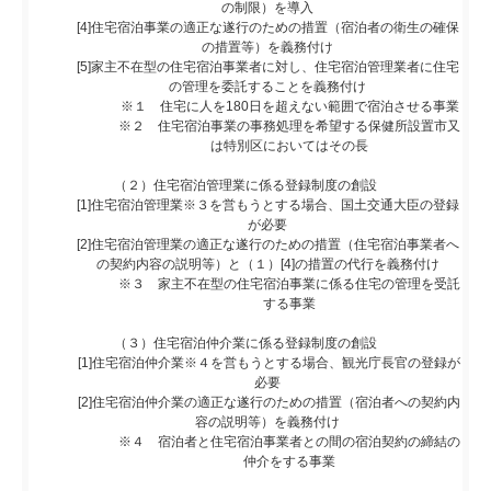
の制限）を導入
[4]住宅宿泊事業の適正な遂行のための措置（宿泊者の衛生の確保
の措置等）を義務付け
[5]家主不在型の住宅宿泊事業者に対し、住宅宿泊管理業者に住宅
の管理を委託することを義務付け
※１ 住宅に人を180日を超えない範囲で宿泊させる事業
※２ 住宅宿泊事業の事務処理を希望する保健所設置市又
は特別区においてはその長
（２）住宅宿泊管理業に係る登録制度の創設
[1]住宅宿泊管理業※３を営もうとする場合、国土交通大臣の登録
が必要
[2]住宅宿泊管理業の適正な遂行のための措置（住宅宿泊事業者へ
の契約内容の説明等）と（１）[4]の措置の代行を義務付け
※３ 家主不在型の住宅宿泊事業に係る住宅の管理を受託
する事業
（３）住宅宿泊仲介業に係る登録制度の創設
[1]住宅宿泊仲介業※４を営もうとする場合、観光庁長官の登録が
必要
[2]住宅宿泊仲介業の適正な遂行のための措置（宿泊者への契約内
容の説明等）を義務付け
※４ 宿泊者と住宅宿泊事業者との間の宿泊契約の締結の
仲介をする事業