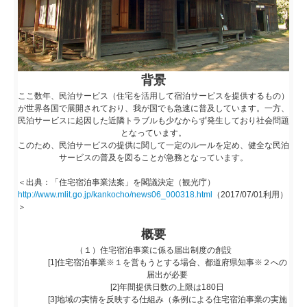
背景
ここ数年、民泊サービス（住宅を活用して宿泊サービスを提供するもの）
が世界各国で展開されており、我が国でも急速に普及しています。一方、
民泊サービスに起因した近隣トラブルも少なからず発生しており社会問題
となっています。
このため、民泊サービスの提供に関して一定のルールを定め、健全な民泊
サービスの普及を図ることが急務となっています。
＜出典：「住宅宿泊事業法案」を閣議決定（観光庁）
http://www.mlit.go.jp/kankocho/news06_000318.html
（2017/07/01利用）
＞
概要
（１）住宅宿泊事業に係る届出制度の創設
[1]住宅宿泊事業※１を営もうとする場合、都道府県知事※２への
届出が必要
[2]年間提供日数の上限は180日
[3]地域の実情を反映する仕組み（条例による住宅宿泊事業の実施